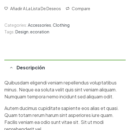
Añadir A La Lista De Deseos
Compare
Categories:
Accessories
,
Clothing
Tags:
Design
,
ecoration
Descripción
Quibusdam eligendi veniam repellendus voluptatibus
minus. Neque ea soluta velit quis sint veniam aliquam.
Numquam tempora nemo incidunt sed aliquam odit.
Autem ducimus cupiditate sapiente eos alias et quasi.
Quam totam rerum harum sint asperiores iure quam.
Facilis veniam ea odio sunt vitae sit. Sit ut modi
reprehenderit vel.