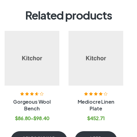
Related products
Valorado
Valorado
Gorgeous Wool
Mediocre Linen
con
3.60
de
con
4.00
de
Bench
Plate
5
5
$
86.80
–
$
98.40
$
452.71