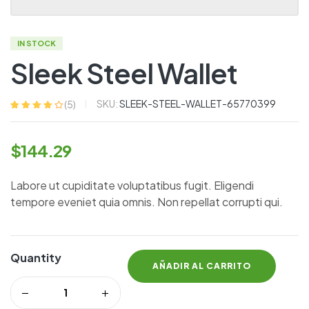
IN STOCK
Sleek Steel Wallet
SKU:
SLEEK-STEEL-WALLET-65770399
(
5
)
Valorado
5
con
4.00
de
5 en base a
$
144.29
valoracione
s de
clientes
Labore ut cupiditate voluptatibus fugit. Eligendi
tempore eveniet quia omnis. Non repellat corrupti qui.
Quantity
AÑADIR AL CARRITO